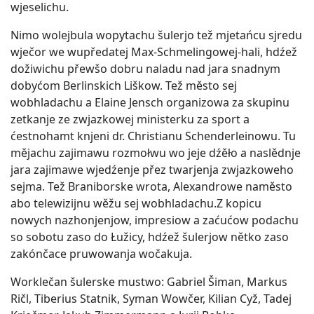
wjeselichu.
Nimo wolejbula wopytachu šulerjo tež mjetańcu sjredu
wječor we wupředatej Max-Schmelingowej-hali, hdźež
dožiwichu přewšo dobru naladu nad jara snadnym
dobyćom Berlinskich Liškow. Tež město sej
wobhladachu a Elaine Jensch organizowa za skupinu
zetkanje ze zwjazkowej ministerku za sport a
ćestnohamt knjeni dr. Christianu Schenderleinowu. Tu
mějachu zajimawu rozmołwu wo jeje dźěło a naslědnje
jara zajimawe wjedźenje přez twarjenja zwjazkoweho
sejma. Tež Braniborske wrota, Alexandrowe naměsto
abo telewizijnu wěžu sej wobhladachu.Z kopicu
nowych nazhonjenjow, impresiow a zaćućow podachu
so sobotu zaso do Łužicy, hdźež šulerjow nětko zaso
zakónčace pruwowanja wočakuja.
Worklečan šulerske mustwo: Gabriel Šiman, Markus
Ričl, Tiberius Statnik, Syman Wowčer, Kilian Cyž, Tadej