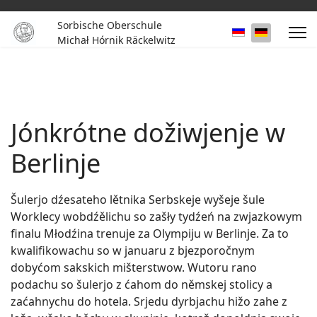
Sorbische Oberschule
Sprache auswä
Michał Hórnik Räckelwitz
Jónkrótne dožiwjenje w
Berlinje
Šulerjo dźesateho lětnika Serbskeje wyšeje šule
Worklecy wobdźělichu so zašły tydźeń na zwjazkowym
finalu Młodźina trenuje za Olympiju w Berlinje. Za to
kwalifikowachu so w januaru z bjezporočnym
dobyćom sakskich mišterstwow. Wutoru rano
podachu so šulerjo z ćahom do němskej stolicy a
zaćahnychu do hotela. Srjedu dyrbjachu hižo zahe z