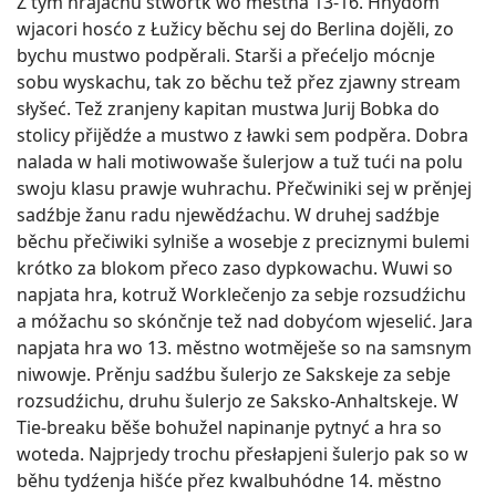
Z tym hrajachu štwórtk wo městna 13-16. Hnydom
wjacori hosćo z Łužicy běchu sej do Berlina dojěli, zo
bychu mustwo podpěrali. Starši a přećeljo mócnje
sobu wyskachu, tak zo běchu tež přez zjawny stream
słyšeć. Tež zranjeny kapitan mustwa Jurij Bobka do
stolicy přijědźe a mustwo z ławki sem podpěra. Dobra
nalada w hali motiwowaše šulerjow a tuž tući na polu
swoju klasu prawje wuhrachu. Přečwiniki sej w prěnjej
sadźbje žanu radu njewědźachu. W druhej sadźbje
běchu přečiwiki sylniše a wosebje z preciznymi bulemi
krótko za blokom přeco zaso dypkowachu. Wuwi so
napjata hra, kotruž Worklečenjo za sebje rozsudźichu
a móžachu so skónčnje tež nad dobyćom wjeselić. Jara
napjata hra wo 13. městno wotměješe so na samsnym
niwowje. Prěnju sadźbu šulerjo ze Sakskeje za sebje
rozsudźichu, druhu šulerjo ze Saksko-Anhaltskeje. W
Tie-breaku běše bohužel napinanje pytnyć a hra so
woteda. Najprjedy trochu přesłapjeni šulerjo pak so w
běhu tydźenja hišće přez kwalbuhódne 14. městno