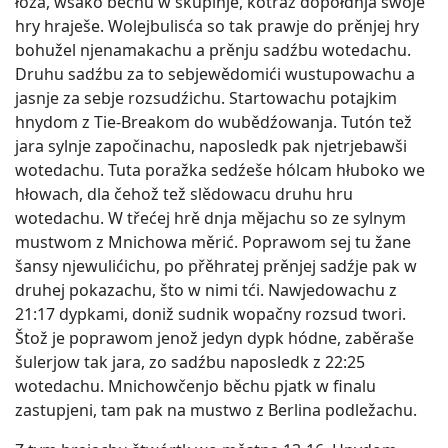
łoža, wšako běchu w skupinje, kotraž dopołdnja swoje
hry hraješe. Wolejbulisća so tak prawje do prěnjej hry
bohužel njenamakachu a prěnju sadźbu wotedachu.
Druhu sadźbu za to sebjewědomići wustupowachu a
jasnje za sebje rozsudźichu. Startowachu potajkim
hnydom z Tie-Breakom do wubědźowanja. Tutón tež
jara sylnje započinachu, naposledk pak njetrjebawši
wotedachu. Tuta poražka sedźeše hólcam hłuboko we
hłowach, dla čehož tež slědowacu druhu hru
wotedachu. W třećej hrě dnja mějachu so ze sylnym
mustwom z Mnichowa měrić. Poprawom sej tu žane
šansy njewulićichu, po přěhratej prěnjej sadźje pak w
druhej pokazachu, što w nimi tći. Nawjedowachu z
21:17 dypkami, doniž sudnik wopačny rozsud twori.
Štož je poprawom jenož jedyn dypk hódne, zaběraše
šulerjow tak jara, zo sadźbu naposledk z 22:25
wotedachu. Mnichowčenjo běchu pjatk w finalu
zastupjeni, tam pak na mustwo z Berlina podležachu.