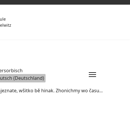
ule
elwitz
che auswählen
jeznate, wšitko bě hinak. Zhonichmy wo času...