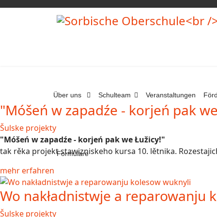
Über uns
Schulteam
Veranstaltungen
Förd
"Móšeń w zapadźe - korjeń pak we 
Šulske projekty
"Móšeń w zapadźe - korjeń pak we Łužicy!"
tak rěka projekt stawizniskeho kursa 10. lětnika. Rozestaj
Formulare
mehr erfahren
Wo nakładnistwje a reparowanju k
Šulske projekty