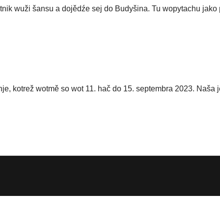
tnik wuži šan
su
a dojědźe sej do Budyšina. Tu wopytachu jako
nje, kotrež wotmě so wot 11. hač do 15. septembra 2023. Naša