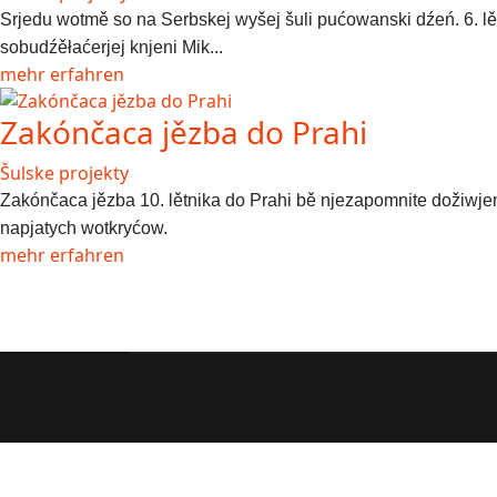
Srjedu wotmě so na Serbskej wyšej šuli pućowanski dźeń. 6. lě
sobudźěłaćerjej
knjeni Mik...
mehr erfahren
Zakónčaca jězba do Prahi
Šulske projekty
Zakónčaca jězba 10. lětnika do Prahi bě njezapomnite dožiwje
napjatych wotkryćow.
mehr erfahren