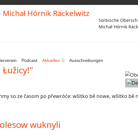
Sorbische Obersch
Michał Hórnik Räck
erverein
Podcast
Aktuelles
Ausschreibungen
Łužicy!"
Spra
ichmy so ze časom po přewróće: wšitko bě nowe, wšitko bě n
olesow wuknyli