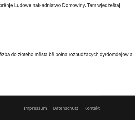
 prěnje Ludowe nakładnistwo
D
omowiny. Tam wjedźeštaj
 jězba do złoteho města bě połna rozbudźacych dyrdomdejow a
Impressum
Datenschutz
Kontakt