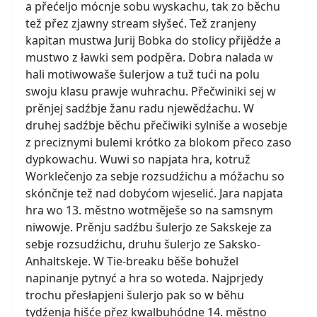
a přećeljo mócnje sobu wyskachu, tak zo běchu
tež přez zjawny stream słyšeć. Tež zranjeny
kapitan mustwa Jurij Bobka do stolicy přijědźe a
mustwo z ławki sem podpěra. Dobra nalada w
hali motiwowaše šulerjow a tuž tući na polu
swoju klasu prawje wuhrachu. Přečwiniki sej w
prěnjej sadźbje žanu radu njewědźachu. W
druhej sadźbje běchu přečiwiki sylniše a wosebje
z preciznymi bulemi krótko za blokom přeco zaso
dypkowachu. Wuwi so napjata hra, kotruž
Worklečenjo za sebje rozsudźichu a móžachu so
skónčnje tež nad dobyćom wjeselić. Jara napjata
hra wo 13. městno wotměješe so na samsnym
niwowje. Prěnju sadźbu šulerjo ze Sakskeje za
sebje rozsudźichu, druhu šulerjo ze Saksko-
Anhaltskeje. W Tie-breaku běše bohužel
napinanje pytnyć a hra so woteda. Najprjedy
trochu přesłapjeni šulerjo pak so w běhu
tydźenja hišće přez kwalbuhódne 14. městno