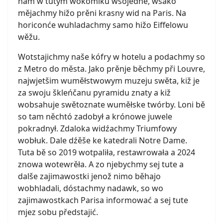
nam w tutym wokomiku wšojedne, wšako
mějachmy hižo prěni krasny wid na Paris. Na
horiconće wuhladachmy samo hižo Eiffelowu
wěžu.
Wotstajichmy naše kófry w hotelu a podachmy so
z Metro do města. Jako prěnje běchmy při Louvre,
najwjetšim wuměłstwowym muzeju swěta, kiž je
za swoju škleńčanu pyramidu znaty a kiž
wobsahuje swětoznate wuměłske twórby. Loni bě
so tam něchtó zadobył a krónowe juwele
pokradnył. Zdaloka widźachmy Triumfowy
wobłuk. Dale dźěše ke katedrali Notre Dame.
Tuta bě so 2019 wotpaliła, restawrowała a 2024
znowa wotewrěła. A zo njebychmy sej tute a
dalše zajimawostki jenož nimo běhajo
wobhladali, dóstachmy nadawk, so wo
zajimawostkach Parisa informować a sej tute
mjez sobu předstajić.