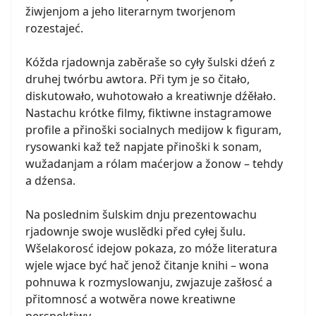
žiwjenjom a jeho literarnym tworjenom
rozestajeć.
Kóžda rjadownja zaběraše so cyły šulski dźeń z
druhej twórbu awtora. Při tym je so čitało,
diskutowało, wuhotowało a kreatiwnje dźěłało.
Nastachu krótke filmy, fiktiwne instagramowe
profile a přinoški socialnych medijow k figuram,
rysowanki kaž tež napjate přinoški k sonam,
wužadanjam a rólam maćerjow a žonow – tehdy
a dźensa.
Na poslednim šulskim dnju prezentowachu
rjadownje swoje wuslědki před cyłej šulu.
Wšelakorosć idejow pokaza, zo móže literatura
wjele wjace być hač jenož čitanje knihi – wona
pohnuwa k rozmyslowanju, zwjazuje zašłosć a
přitomnosć a wotwěra nowe kreatiwne