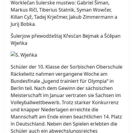
Worklečan šulerske mustwo: Gabriel Šiman,
Markus Ričl, Tiberius Statnik, Syman Wowčer,
Kilian Cyž, Tadej Krječmer, Jakub Zimmermann a
Jurij Bobka.
Šulerjow přewodźeštaj Křesćan Bejmak a Šćěpan
Wjeńka
Schüler der 10. Klasse der Sorbischen Oberschule
Räckelwitz nahmen vergangene Woche am
Bundesfinale „Jugend trainiert für Olympia“ in
Berlin teil. Nach dem Gewinn der sächsischen
Meisterschaft im Januar vertraten sie Sachsen im
Volleyballwettbewerb. Trotz starker Konkurrenz
und knapper Niederlagen erreichte die
Mannschaft am Ende einen beachtlichen 14. Platz
in Deutschland. Neben den Spielen erlebten die
Schüler auch ein abwechslungsreiches