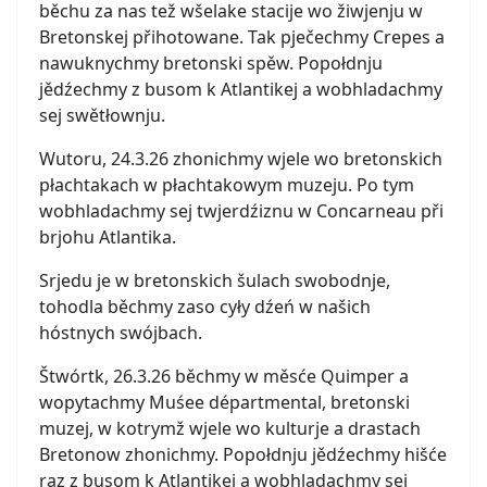
běchu za nas tež wšelake stacije wo žiwjenju w
Bretonskej přihotowane. Tak pječechmy Crepes a
nawuknychmy bretonski spěw. Popołdnju
jědźechmy z busom k Atlantikej a wobhladachmy
sej swětłownju.
Wutoru, 24.3.26 zhonichmy wjele wo bretonskich
płachtakach w płachtakowym muzeju. Po tym
wobhladachmy sej twjerdźiznu w Concarneau při
brjohu Atlantika.
Srjedu je w bretonskich šulach swobodnje,
tohodla běchmy zaso cyły dźeń w našich
hóstnych swójbach.
Štwórtk, 26.3.26 běchmy w měsće Quimper a
wopytachmy Muśee départmental, bretonski
muzej, w kotrymž wjele wo kulturje a drastach
Bretonow zhonichmy. Popołdnju jědźechmy hišće
raz z busom k Atlantikej a wobhladachmy sej