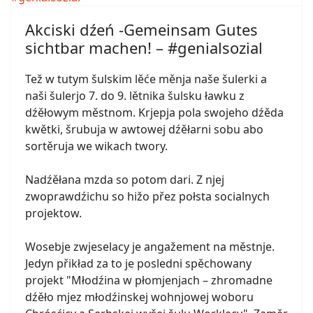
Akciski dźeń -Gemeinsam Gutes
sichtbar machen! – #genialsozial
Tež w tutym šulskim lěće měnja naše šulerki a
naši šulerjo 7. do 9. lětnika šulsku ławku z
dźěłowym městnom. Krjepja pola swojeho dźěda
kwětki, šrubuja w awtowej dźěłarni sobu abo
sortěruja we wikach twory.
Nadźěłana mzda so potom dari. Z njej
zwoprawdźichu so hižo přez połsta socialnych
projektow.
Wosebje zwjeselacy je angažement na městnje.
Jedyn přikład za to je posledni spěchowany
projekt "Młodźina w płomjenjach – zhromadne
dźěło mjez młodźinskej wohnjowej woboru