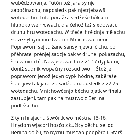
wubědźowanja. Tutón tež jara sylnje
započinachu, naposledk pak njetrjebawši
wotedachu. Tuta poražka sedźeše hólcam
hłuboko we hłowach, dla čehož tež slědowacu
druhu hru wotedachu. W třećej hrě dnja mějachu
so ze sylnym mustwom z Mnichowa měrić.
Poprawom sej tu žane šansy njewulićichu, po
přěhratej prěnjej sadźje pak w druhej pokazachu,
što w nimi tći. Nawjedowachu z 21:17 dypkami,
doniž sudnik wopačny rozsud twori. Štož je
poprawom jenož jedyn dypk hódne, zaběraše
šulerjow tak jara, zo sadźbu naposledk z 22:25
wotedachu. Mnichowčenjo běchu pjatk w finalu
zastupjeni, tam pak na mustwo z Berlina
podležachu.
Z tym hrajachu štwórtk wo městna 13-16.
Hnydom wjacori hosćo z Łužicy běchu sej do
Berlina dojěli, zo bychu mustwo podpěrali. Starši