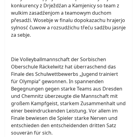
konkurency z Drježdźan a Kamjenicy so team z
wulkim zasadźenjom a teamowym duchom
přesadźi. Wosebje w finalu dopokazachu hrajerjo
sylnosć čuwow a rozsudźichu třeću sadźbu jasnje
za sebje.
Die Volleyballmannschaft der Sorbischen
Oberschule Räckelwitz hat überraschend das
Finale des Schulwettbewerbs „Jugend trainiert
für Olympia“ gewonnen. In spannenden
Begegnungen gegen starke Teams aus Dresden
und Chemnitz überzeugte die Mannschaft mit
großem Kampfgeist, starkem Zusammenhalt und
einer beeindruckenden Leistung. Vor allem im
Finale bewiesen die Spieler starke Nerven und
entschieden den entscheidenden dritten Satz
souverän für sich.