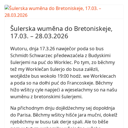
Šulerska wuměna do Bretoniskeje,
17.03. – 28.03.2026
Wutoru, dnja 17.3.26 nawječor poda so bus
Schmidt-Schwarzec předewzaćela z Budyskimi
šulerjemi na puć do Worklec. Po tym, zo běchmy
tež my Worklečan šulerjo do busa zalězli,
wotjědźe bus wokoło 19:00 hodź. we Worklecach
a poda so na dołhi puć do Francoskeje. Běchmy
hižo wšitcy cyle napjeći a wjeselachmy so na našu
wuměnu z bretonskimi šulerjemi.
Na přichodnym dnju dojědźechmy sej dopołdnja
do Parisa. Běchmy wšitcy hišće jara mučni, dokelž
njeběchmy w busu tak derje spali. Ale to běše