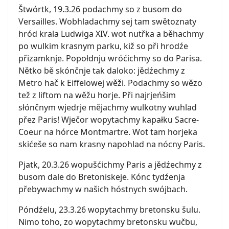
Štwórtk, 19.3.26 podachmy so z busom do
Versailles. Wobhladachmy sej tam swětoznaty
hród krala Ludwiga XIV. wot nutřka a běhachmy
po wulkim krasnym parku, kiž so při hrodźe
přizamknje. Popołdnju wróćichmy so do Parisa.
Nětko bě skónčnje tak daloko: jědźechmy z
Metro hač k Eiffelowej wěži. Podachmy so wězo
tež z liftom na wěžu horje. Při najrjeńšim
słónčnym wjedrje mějachmy wulkotny wuhlad
přez Paris! Wječor wopytachmy kapałku Sacre-
Coeur na hórce Montmartre. Wot tam horjeka
skićeše so nam krasny napohlad na nócny Paris.
Pjatk, 20.3.26 wopušćichmy Paris a jědźechmy z
busom dale do Bretoniskeje. Kónc tydźenja
přebywachmy w našich hóstnych swójbach.
Póndźelu, 23.3.26 wopytachmy bretonsku šulu.
Nimo toho, zo wopytachmy bretonsku wučbu,