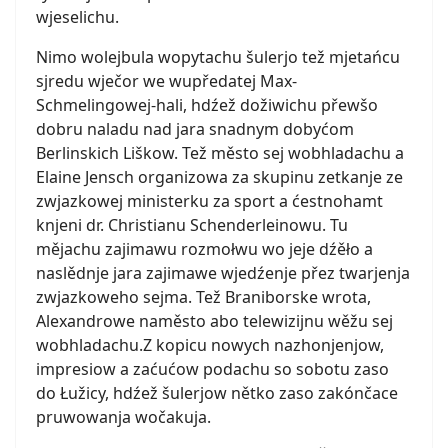
wjeselichu.
Nimo wolejbula wopytachu šulerjo tež mjetańcu
sjredu wječor we wupředatej Max-
Schmelingowej-hali, hdźež dožiwichu přewšo
dobru naladu nad jara snadnym dobyćom
Berlinskich Liškow. Tež město sej wobhladachu a
Elaine Jensch organizowa za skupinu zetkanje ze
zwjazkowej ministerku za sport a ćestnohamt
knjeni dr. Christianu Schenderleinowu. Tu
mějachu zajimawu rozmołwu wo jeje dźěło a
naslědnje jara zajimawe wjedźenje přez twarjenja
zwjazkoweho sejma. Tež Braniborske wrota,
Alexandrowe naměsto abo telewizijnu wěžu sej
wobhladachu.Z kopicu nowych nazhonjenjow,
impresiow a zaćućow podachu so sobotu zaso
do Łužicy, hdźež šulerjow nětko zaso zakónčace
pruwowanja wočakuja.