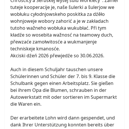
Chrósćicy a Serbskej wyšej šulu Worklecy". Zaměr
tuteje kooperacije je, naše šulerki a šulerjow we
wobłuku cyłodnjowskeho poskitka za dźěło
wohnjoweje wobory zahorić a je w zakładach
tutoho wažneho wobłuka wukubłać. Při tym
kładźe so wosebita wažnosć na teamowy duch,
přewzaće zamołwitosće a wukmanjenje
techniskeje kmanosće.
Akciski dźeń 2026 přewjedźe so 30.06.2026.
Auch in diesem Schuljahr tauschen unsere
Schülerinnen und Schüler der 7. bis 9. Klasse die
Schulbank gegen einen Arbeitsplatz. Sie gießen
bei ihrem Opa die Blumen, schrauben in der
Autowerkstatt mit oder sortieren im Supermarkt
die Waren ein.
Der erarbeitete Lohn wird dann gespendet, und
dank Ihrer Unterstützung konnten bereits über