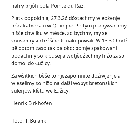
nahły brjóh pola Pointe du Raz.
Pjatk dopołdnja, 27.3.26 dóstachmy wjedźenje
přez katedralu w Quimper. Po tym přebywachmy
hišće chwilku w měsće, zo bychmy my sej
souveniry a chłóšćenki nakupowali. W 13:30 hodź.
bě potom zaso tak daloko: połnje spakowani
podachmy so k busej a wotjědźechmy hižo zaso
domoj do Łužicy.
Za wšitkich běše to njezapomnite dožiwjenje a
wjeselimy so hižo na dalši wopyt bretonskich
šulerjow klětu we Łužicy!
Henrik Birkhofen
foto: T. Bulank