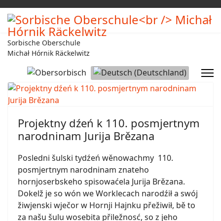
Sorbische Oberschule
Michał Hórnik Räckelwitz
Sprache auswählen
Projektny dźeń k 110. posmjertnym
narodninam Jurija Brězana
Posledni šulski tydźeń wěnowachmy 110.
posmjertnym narodninam znateho
hornjoserbskeho spisowaćela Jurija Brězana.
Dokelž je so wón we Worklecach narodźił a swój
žiwjenski wječor w Hornji Hajnku přežiwił, bě to
za našu šulu wosebita přiležnosć, so z jeho