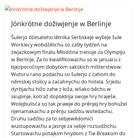
Jónkrótne dožiwjenje w Berlinje
Šulerjo dźesateho lětnika Serbskeje wyšeje šule
Worklecy wobdźělichu so zašły tydźeń na
zwjazkowym finalu Młodźina trenuje za Olympiju
w Berlinje. Za to kwalifikowachu so w januaru z
bjezporočnym dobyćom sakskich mišterstwow.
Wutoru rano podachu so šulerjo z ćahom do
němskej stolicy a zaćahnychu do hotela. Srjedu
dyrbjachu hižo zahe z łoža, wšako běchu w
skupinje, kotraž dopołdnja swoje hry hraješe.
Wolejbulisća so tak prawje do prěnjej hry bohužel
njenamakachu a prěnju sadźbu wotedachu.
Druhu sadźbu za to sebjewědomići
wustupowachu a jasnje za sebje rozsudźichu.
Startowachu potajkim hnydom z Tie-Breakom do