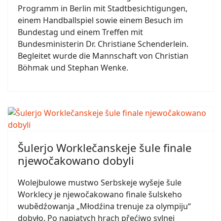
Programm in Berlin mit Stadtbesichtigungen,
einem Handballspiel sowie einem Besuch im
Bundestag und einem Treffen mit
Bundesministerin Dr. Christiane Schenderlein.
Begleitet wurde die Mannschaft von Christian
Böhmak und Stephan Wenke.
Šulerjo Worklečanskeje šule finale
njewočakowano dobyli
Wolejbulowe mustwo Serbskeje wyšeje šule
Worklecy je njewočakowano finale šulskeho
wubědźowanja „Młodźina trenuje za olympiju“
dobyło. Po napjatych hrach přećiwo sylnej