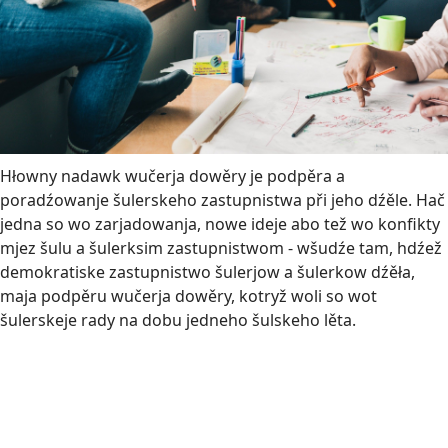
Hłowny nadawk wučerja dowěry je podpěra a
poradźowanje šulerskeho zastupnistwa při jeho dźěle. Hač
jedna so wo zarjadowanja, nowe ideje abo tež wo konfikty
mjez šulu a šulerksim zastupnistwom - wšudźe tam, hdźež
demokratiske zastupnistwo šulerjow a šulerkow dźěła,
maja podpěru wučerja dowěry, kotryž woli so wot
šulerskeje rady na dobu jedneho šulskeho lěta.