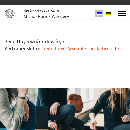
Serbska wyša šula
Select your lan
Michał Hórnik Worklecy
Beno Hoyer
wučer dowěry /
Vertrauenslehrer
beno.hoyer@schule-raeckelwitz.de